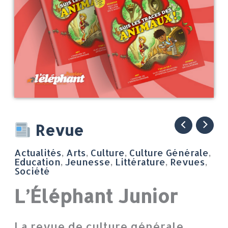
quantité
Revue
de
Actualités
,
Arts
,
Culture
,
Culture Générale
,
L’Éléphant
Education
,
Jeunesse
,
Littérature
,
Revues
,
Société
Junior
L’Éléphant Junior
La revue de culture générale