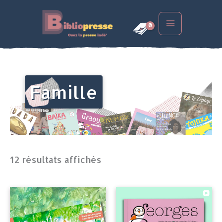
Aller
au
contenu
Famille
12 résultats affichés