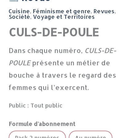
de
Cuisine
,
Féminisme et genre
,
Revues
,
CULS-
Société
,
Voyage et Territoires
DE-
CULS-DE-POULE
POULE
Dans chaque numéro,
CULS-DE-
POULE
présente un métier de
bouche à travers le regard des
femmes qui l’exercent.
Public : Tout public
Formule d'abonnement
Pack 2 numéros
Au numéro