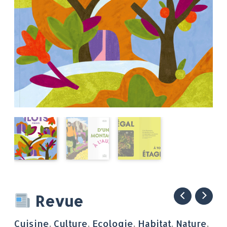
quantité
Revue
de
Cuisine
,
Culture
,
Ecologie
,
Habitat
,
Nature
,