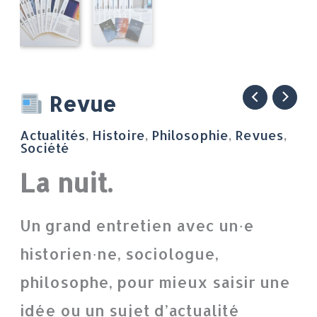
quantité
Revue
de
Actualités
,
Histoire
,
Philosophie
,
Revues
,
La
Société
nuit.
La nuit.
Un grand entretien avec un·e
historien·ne, sociologue,
philosophe, pour mieux saisir une
idée ou un sujet d’actualité