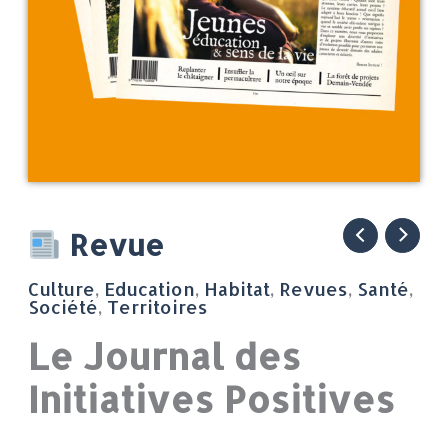
quantité
Revue
de
Culture
,
Education
,
Habitat
,
Revues
,
Santé
,
Le
Société
,
Territoires
Journal
Le Journal des
des
Initiatives Positives
Initiatives
Positives