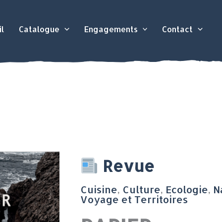
l
Catalogue
Engagements
Contact
quantité
Revue
de
Cuisine
,
Culture
,
Ecologie
,
N
PAPIER
Voyage et Territoires