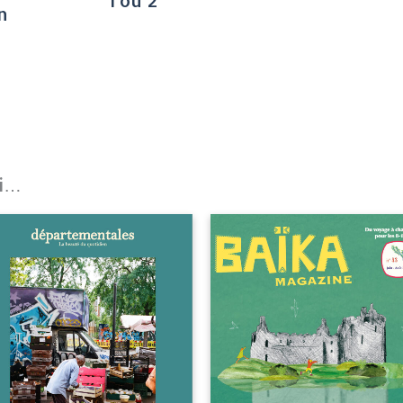
1 ou 2
n
si…