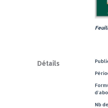
Feuil
Publi
Détails
Pério
Form
d'ab
Nb d