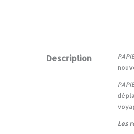
PAPI
Description
nouve
PAPI
dépla
voyag
Les r