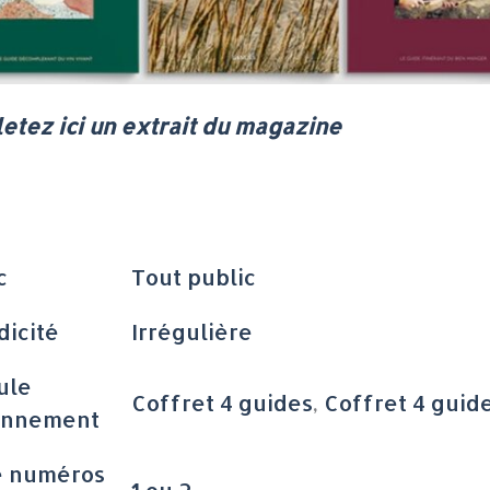
letez ici un extrait du magazine
c
Tout public
dicité
Irrégulière
ule
Coffret 4 guides
,
Coffret 4 guid
onnement
e numéros