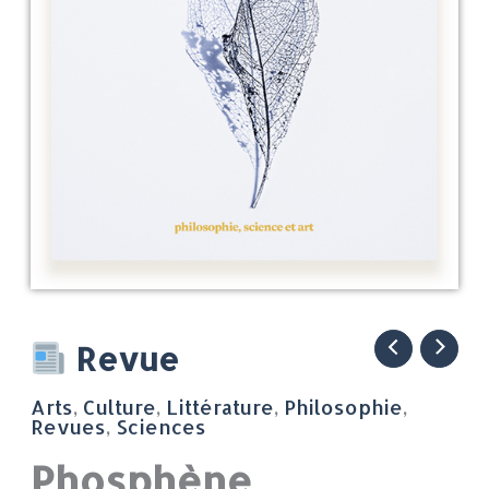
quantité
Revue
de
Arts
,
Culture
,
Littérature
,
Philosophie
,
Phosphène
Revues
,
Sciences
Phosphène