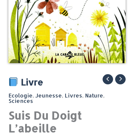
quantité
Livre
de
Ecologie
,
Jeunesse
,
Livres
,
Nature
,
Suis
Sciences
Du
Suis Du Doigt
Doigt
L’abeille
L'abeille