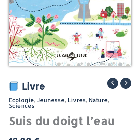
quantité
Livre
de
Ecologie
,
Jeunesse
,
Livres
,
Nature
,
Suis
Sciences
du
Suis du doigt l’eau
doigt
l'eau