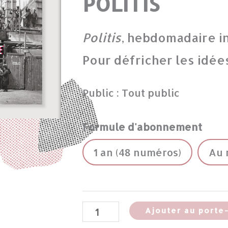
POLITIS
Politis
, hebdomadaire i
Pour défricher les idée
Public : Tout public
Formule d'abonnement
1 an (48 numéros)
Au 
Ajouter au porte