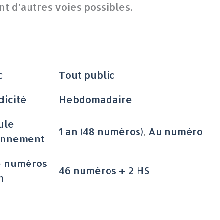
nt d’autres voies possibles.
c
Tout public
dicité
Hebdomadaire
ule
1 an (48 numéros)
,
Au numéro
onnement
e numéros
46 numéros + 2 HS
n