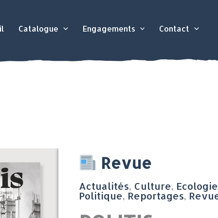
l
Catalogue
Engagements
Contact
quantité
Revue
de
Actualités
,
Culture
,
Ecologie
POLITIS
Politique
,
Reportages
,
Revu