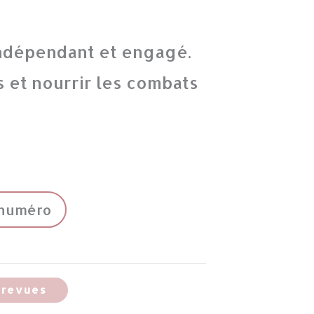
ndépendant et engagé.
s et nourrir les combats
numéro
-revues