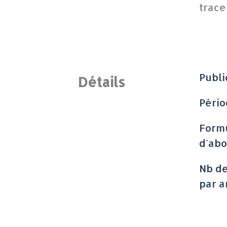
trace
Publi
Détails
Pério
Form
d'ab
Nb d
par a