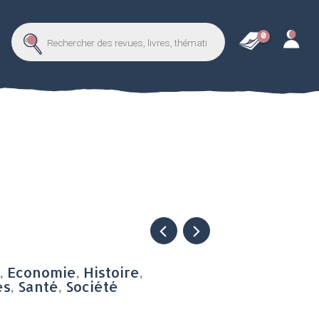
Recherche
de
revues,
thématique...
,
Economie
,
Histoire
,
es
,
Santé
,
Société